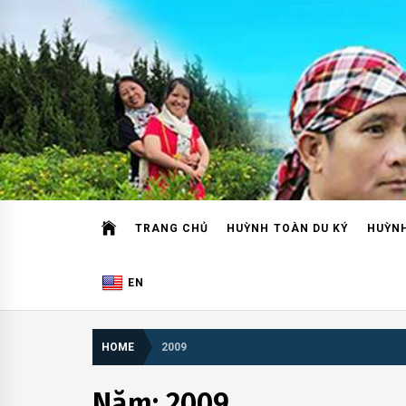
Skip
to
content
HUỲN
NGƯỜI TRUYỀN LỬA
TRANG CHỦ
HUỲNH TOÀN DU KÝ
HUỲNH
EN
HOME
2009
Năm:
2009