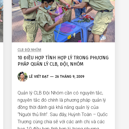
CLB ĐỘI NHÓM
10 ĐIỀU HỢP TÌNH HỢP LÝ TRONG PHƯƠNG
PHÁP QUẢN LÝ CLB, ĐỘI, NHÓM
LÊ VIẾT ĐẠT
26 THÁNG 9, 2009
Quản lý CLB Đội Nhóm cần có nguyên tắc,
nguyên tắc đó chính là phương pháp quản lý
đồng thời đánh giá khả năng quản lý của
“Người thủ lĩnh”. Sau đây, Huỳnh Toàn – Quốc
Trương cùng chia sẽ với các anh chị và các
bạn 10 điều hợp tình hợp lý trong phương