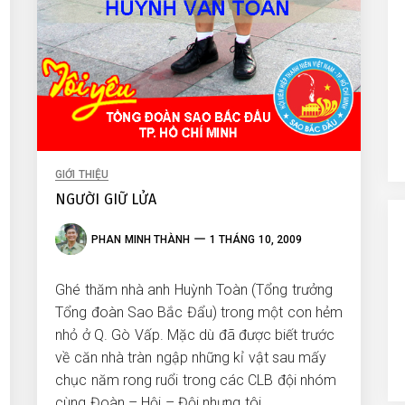
GIỚI THIỆU
NGƯỜI GIỮ LỬA
PHAN MINH THÀNH
1 THÁNG 10, 2009
Ghé thăm nhà anh Huỳnh Toàn (Tổng trưởng
Tổng đoàn Sao Bắc Đẩu) trong một con hẻm
nhỏ ở Q. Gò Vấp. Mặc dù đã được biết trước
về căn nhà tràn ngập những kỉ vật sau mấy
chục năm rong ruổi trong các CLB đội nhóm
cùng Đoàn – Hội – Đội nhưng tôi