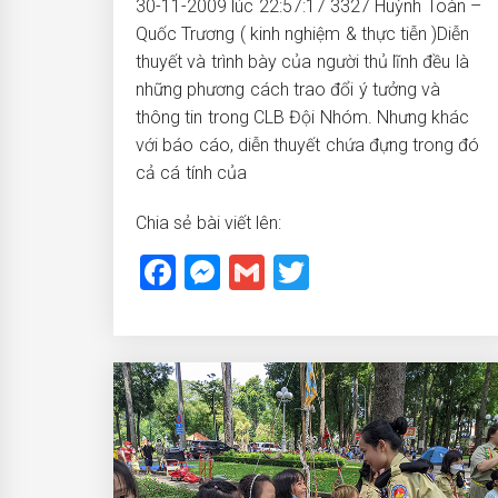
30-11-2009 lúc 22:57:17 3327 Huỳnh Toàn –
Quốc Trương ( kinh nghiệm & thực tiễn )Diễn
thuyết và trình bày của người thủ lĩnh đều là
những phương cách trao đổi ý tưởng và
thông tin trong CLB Đội Nhóm. Nhưng khác
với báo cáo, diễn thuyết chứa đựng trong đó
cả cá tính của
Chia sẻ bài viết lên:
Facebook
Messenger
Gmail
Twitter