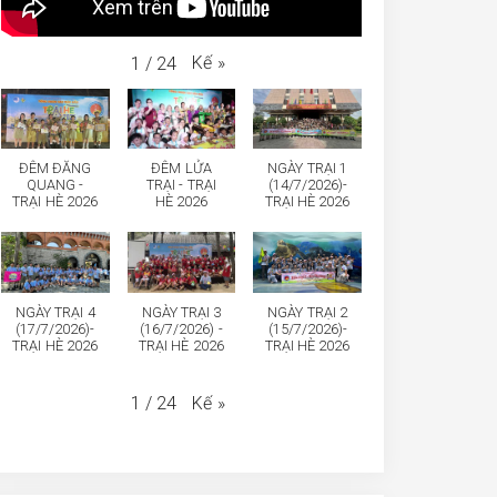
Kế
»
1
/
24
ĐÊM ĐĂNG
ĐÊM LỬA
NGÀY TRẠI 1
QUANG -
TRẠI - TRẠI
(14/7/2026)-
TRẠI HÈ 2026
HÈ 2026
TRẠI HÈ 2026
NGÀY TRẠI 4
NGÀY TRẠI 3
NGÀY TRẠI 2
(17/7/2026)-
(16/7/2026) -
(15/7/2026)-
TRẠI HÈ 2026
TRẠI HÈ 2026
TRẠI HÈ 2026
Kế
»
1
/
24