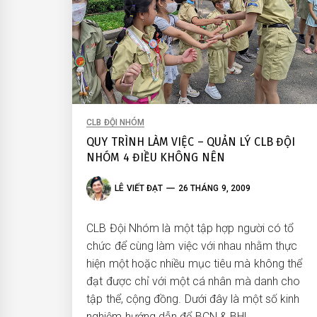
CLB ĐỘI NHÓM
QUY TRÌNH LÀM VIỆC – QUẢN LÝ CLB ĐỘI
NHÓM 4 ĐIỀU KHÔNG NÊN
LÊ VIẾT ĐẠT
26 THÁNG 9, 2009
CLB Đội Nhóm là một tập hợp người có tổ
chức để cùng làm việc với nhau nhằm thực
hiện một hoặc nhiều mục tiêu mà không thể
đạt được chỉ với một cá nhân mà danh cho
tập thể, cộng đồng. Dưới đây là một số kinh
nghiệm hướng dẫn để BCN & BHL