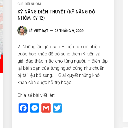
CLB ĐỘI NHÓM
KỸ NĂNG DIỄN THUYẾT (KỸ NĂNG ĐỘI
NHÓM KỲ 12)
LÊ VIẾT ĐẠT
26 THÁNG 9, 2009
2. Những lần gặp sau: – Tiếp tục có nhiều
cuộc họp khác để bổ sung thêm ý kiến và
giải đáp thắc mắc cho từng người. – Biên tập
lại bài soạn của từng ngươì cũng như chuẩn
bị tài liệu bổ sung. – Giải quyết những khó
khăn cần được hỗ trợ hoặc
Chia sẻ bài viết lên:
Facebook
Messenger
Gmail
Twitter