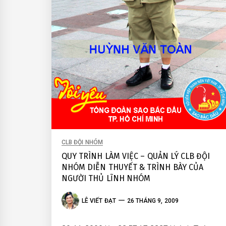
CLB ĐỘI NHÓM
QUY TRÌNH LÀM VIỆC – QUẢN LÝ CLB ĐỘI
NHÓM DIỄN THUYẾT & TRÌNH BÀY CỦA
NGƯỜI THỦ LĨNH NHÓM
LÊ VIẾT ĐẠT
26 THÁNG 9, 2009