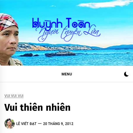
Skip
to
content
HUỲNH TOÀN
NGƯỜI TRUYỀN LỬA
MENU
VUI VUI VUI
Vui thiên nhiên
LÊ VIẾT ĐẠT
20 THÁNG 9, 2012