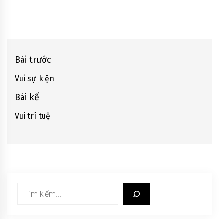
Điều
Bài trước
hướng
Vui sự kiện
Previous
bài
post:
Bài kế
viết
Vui trí tuệ
Next
post:
Tìm
kiếm